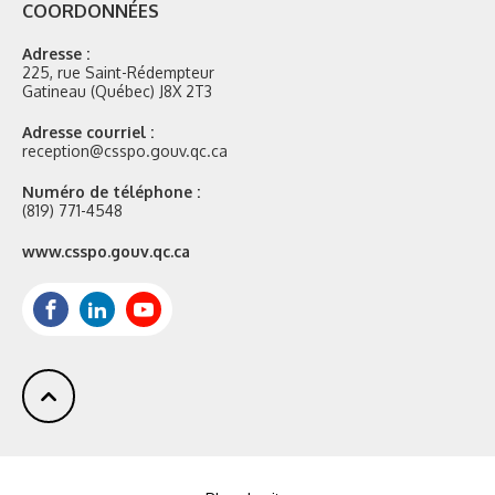
COORDONNÉES
Adresse :
225, rue Saint-Rédempteur
Gatineau (Québec) J8X 2T3
Adresse courriel :
reception@csspo.gouv.qc.ca
Numéro de téléphone :
(819) 771-4548
Site
www.csspo.gouv.qc.ca
web
:
Facebook
LinkedIn
Youtube